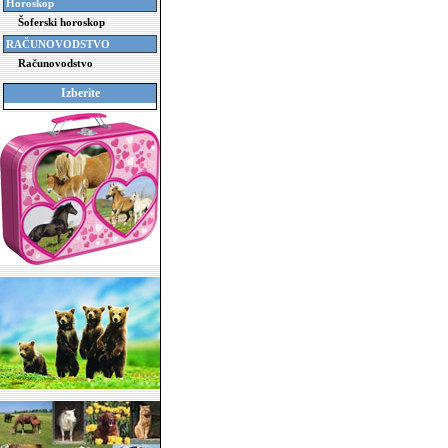
Horoskop
Šoferski horoskop
RAČUNOVODSTVO
Računovodstvo
Izberite