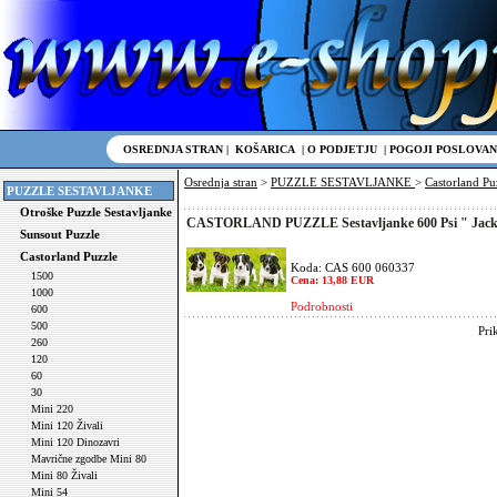
OSREDNJA STRAN
|
KOŠARICA
|
O PODJETJU
|
POGOJI POSLOVAN
Osrednja stran
>
PUZZLE SESTAVLJANKE
>
Castorland Pu
PUZZLE SESTAVLJANKE
Otroške Puzzle Sestavljanke
CASTORLAND PUZZLE Sestavljanke 600 Psi " Jack Ru
Sunsout Puzzle
Castorland Puzzle
Koda: CAS 600 060337
1500
Cena: 13,88 EUR
1000
Podrobnosti
600
500
Pri
260
120
60
30
Mini 220
Mini 120 Živali
Mini 120 Dinozavri
Mavrične zgodbe Mini 80
Mini 80 Živali
Mini 54