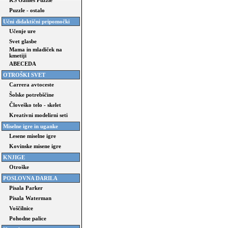
KS Games Puzzle
Puzzle - ostalo
Učni didaktični pripomočki
Učenje ure
Svet glasbe
Mama in mladiček na
kmetiji
ABECEDA
OTROŠKI SVET
Carrera avtoceste
Šolske potrebščine
Človeško telo - skelet
Kreativni modelirni seti
Miselne igre in uganke
Lesene miselne igre
Kovinske misene igre
KNJIGE
Otroške
POSLOVNA DARILA
Pisala Parker
Pisala Waterman
Voščilnice
Pohodne palice