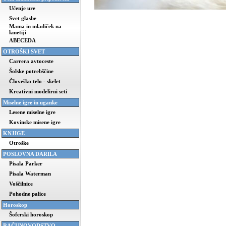
Učenje ure
Svet glasbe
Mama in mladiček na
kmetiji
ABECEDA
OTROŠKI SVET
Carrera avtoceste
Šolske potrebščine
Človeško telo - skelet
Kreativni modelirni seti
Miselne igre in uganke
Lesene miselne igre
Kovinske misene igre
KNJIGE
Otroške
POSLOVNA DARILA
Pisala Parker
Pisala Waterman
Voščilnice
Pohodne palice
Horoskop
Šoferski horoskop
RAČUNOVODSTVO