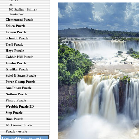
KRYPT
500
500 Starline - Brilliant
otroške 8-48
Clementoni Puzzle
Educa Puzzle
Larsen Puzzle
Schmidt Puzzle
Trefl Puzzle
Heye Puzzle
Cobble Hill Puzzle
Jumbo Puzzle
Grafika Puzzle
Spiel & Spass Puzzle
Perre Group Puzzle
AnaTolian Puzzle
Nathan Puzzle
Pintoo Puzzle
Wrebbit Puzzle 3D
Step Puzzle
Dino Puzzle
KS Games Puzzle
Puzzle - ostalo
Učni didaktični pripomočki