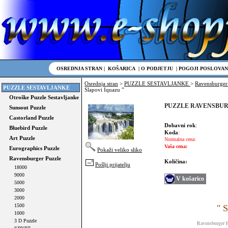
OSREDNJA STRAN
|
KOŠARICA
|
O PODJETJU
|
POGOJI POSLOVAN
Osrednja stran
>
PUZZLE SESTAVLJANKE
>
Ravensburger
PUZZLE SESTAVLJANKE
Slapovi Iquazu "
Otroške Puzzle Sestavljanke
PUZZLE RAVENSBURGER 
Sunsout Puzzle
Castorland Puzzle
Dobavni rok
:
Bluebird Puzzle
Koda
:
Art Puzzle
Normalna cena:
Vaša cena:
Eurographics Puzzle
Pokaži veliko sliko
Ravensburger Puzzle
Količina:
Pošlji prijatelju
18000
9000
V košarico
5000
3000
2000
1500
" S
1000
3 D Puzzle
Ravensburger 