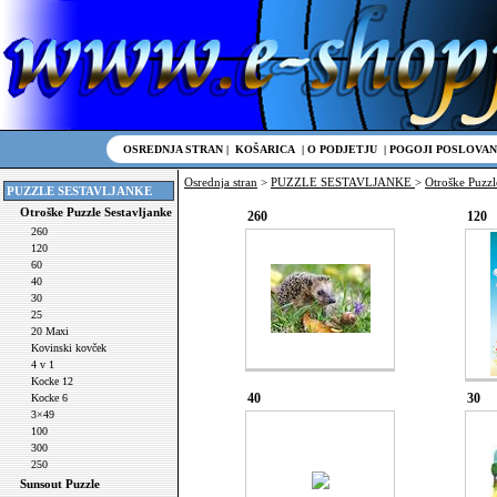
OSREDNJA STRAN
|
KOŠARICA
|
O PODJETJU
|
POGOJI POSLOVAN
Osrednja stran
>
PUZZLE SESTAVLJANKE
>
Otroške Puzzl
PUZZLE SESTAVLJANKE
Otroške Puzzle Sestavljanke
260
120
260
120
60
40
30
25
20 Maxi
Kovinski kovček
4 v 1
Kocke 12
40
30
Kocke 6
3×49
100
300
250
Sunsout Puzzle