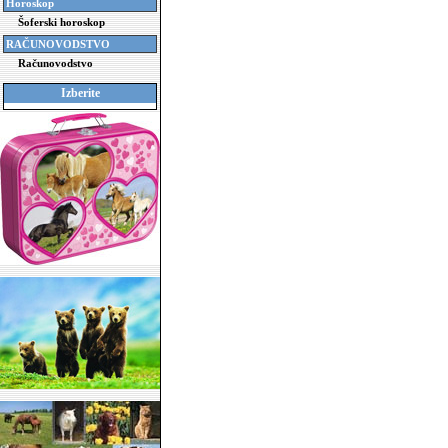
Horoskop
Šoferski horoskop
RAČUNOVODSTVO
Računovodstvo
Izberite