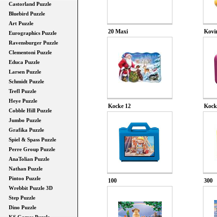
Castorland Puzzle
Bluebird Puzzle
Art Puzzle
20 Maxi
Kovi
Eurographics Puzzle
Ravensburger Puzzle
Clementoni Puzzle
Educa Puzzle
Larsen Puzzle
Schmidt Puzzle
Trefl Puzzle
Heye Puzzle
Kocke 12
Kock
Cobble Hill Puzzle
Jumbo Puzzle
Grafika Puzzle
Spiel & Spass Puzzle
Perre Group Puzzle
AnaTolian Puzzle
Nathan Puzzle
Pintoo Puzzle
100
300
Wrebbit Puzzle 3D
Step Puzzle
Dino Puzzle