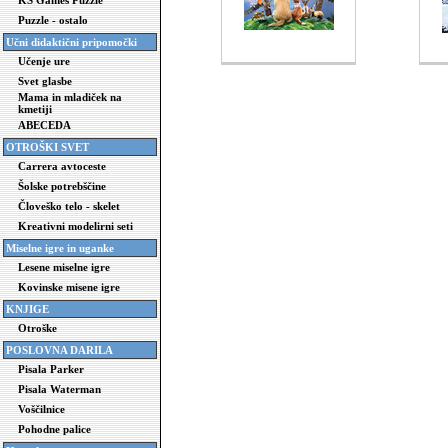
KS Games Puzzle
Puzzle - ostalo
Učni didaktični pripomočki
Učenje ure
Svet glasbe
Mama in mladiček na
kmetiji
ABECEDA
OTROŠKI SVET
Carrera avtoceste
Šolske potrebščine
Človeško telo - skelet
Kreativni modelirni seti
Miselne igre in uganke
Lesene miselne igre
Kovinske misene igre
KNJIGE
Otroške
POSLOVNA DARILA
Pisala Parker
Pisala Waterman
Voščilnice
Pohodne palice