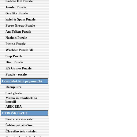
Cobble Hill Puzzle
Jumbo Puzzle
Grafika Puzzle
Spiel & Spass Puzzle
Perre Group Puzzle
AnaTolian Puzzle
Nathan Puzzle
Pintoo Puzzle
Wrebbit Puzzle 3D
Step Puzzle
Dino Puzzle
KS Games Puzzle
Puzzle - ostalo
Učni didaktični pripomočki
Učenje ure
Svet glasbe
Mama in mladiček na
kmetiji
ABECEDA
OTROŠKI SVET
Carrera avtoceste
Šolske potrebščine
Človeško telo - skelet