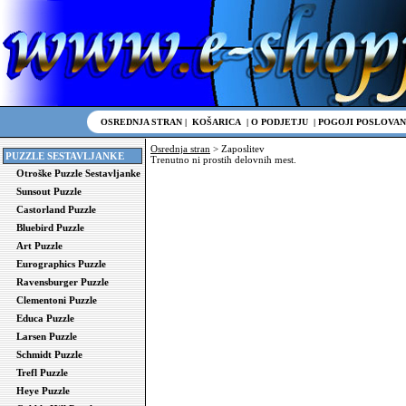
OSREDNJA STRAN
|
KOŠARICA
|
O PODJETJU
|
POGOJI POSLOVAN
Osrednja stran
> Zaposlitev
PUZZLE SESTAVLJANKE
Trenutno ni prostih delovnih mest.
Otroške Puzzle Sestavljanke
Sunsout Puzzle
Castorland Puzzle
Bluebird Puzzle
Art Puzzle
Eurographics Puzzle
Ravensburger Puzzle
Clementoni Puzzle
Educa Puzzle
Larsen Puzzle
Schmidt Puzzle
Trefl Puzzle
Heye Puzzle