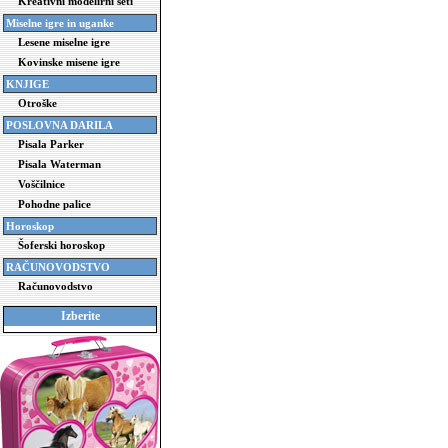
Kreativni modelirni seti
Miselne igre in uganke
Lesene miselne igre
Kovinske misene igre
KNJIGE
Otroške
POSLOVNA DARILA
Pisala Parker
Pisala Waterman
Voščilnice
Pohodne palice
Horoskop
Šoferski horoskop
RAČUNOVODSTVO
Računovodstvo
Izberite