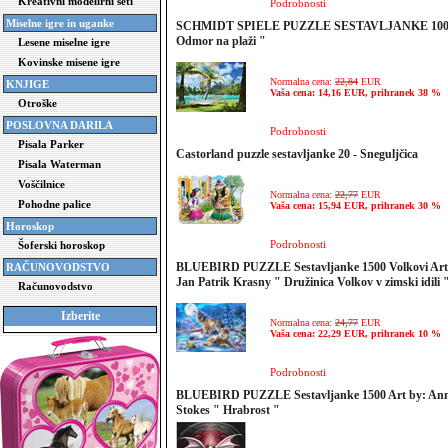
Kreativni modelirni seti
Podrobnosti
Miselne igre in uganke
SCHMIDT SPIELE PUZZLE SESTAVLJANKE 100
Odmor na plaži "
Lesene miselne igre
Kovinske misene igre
Normalna cena:
22,84
EUR
KNJIGE
Vaša cena: 14,16 EUR, prihranek 38 %
Otroške
POSLOVNA DARILA
Podrobnosti
Pisala Parker
Castorland puzzle sestavljanke 20 - Sneguljčica
Pisala Waterman
Voščilnice
Normalna cena:
22,77
EUR
Pohodne palice
Vaša cena: 15,94 EUR, prihranek 30 %
Horoskop
Podrobnosti
Šoferski horoskop
BLUEBIRD PUZZLE Sestavljanke 1500 Volkovi Art
RAČUNOVODSTVO
Jan Patrik Krasny " Družinica Volkov v zimski idili 
Računovodstvo
Izberite
Normalna cena:
24,77
EUR
Vaša cena: 22,29 EUR, prihranek 10 %
Podrobnosti
BLUEBIRD PUZZLE Sestavljanke 1500 Art by: An
Stokes " Hrabrost "