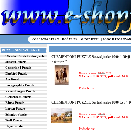
OSREDNJA STRAN
|
KOŠARICA
|
O PODJETJU
|
POGOJI POSLOVAN
PUZZLE SESTAVLJANKE
Otroške Puzzle Sestavljanke
CLEMENTONI PUZZLE Sestavljanke 1000 " Divji 
v galopu "
Sunsout Puzzle
Castorland Puzzle
Bluebird Puzzle
Normalna cena:
23,92
EUR
Vaša cena: 11,96 EUR, prihranek 50 %
Art Puzzle
Eurographics Puzzle
Podrobnosti
Ravensburger Puzzle
Clementoni Puzzle
CLEMENTONI PUZZLE Sestavljanke 1000 Lev " Kr
Educa Puzzle
Larsen Puzzle
Schmidt Puzzle
Normalna cena:
23,93
EUR
Vaša cena: 11,97 EUR, prihranek 50 %
Trefl Puzzle
Heye Puzzle
Podrobnosti