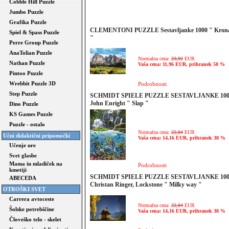
Cobble Hill Puzzle
Jumbo Puzzle
Grafika Puzzle
CLEMENTONI PUZZLE Sestavljanke 1000 " Krona
Spiel & Spass Puzzle
"
Perre Group Puzzle
AnaTolian Puzzle
Normalna cena:
23,92
EUR
Nathan Puzzle
Vaša cena: 11,96 EUR, prihranek 50 %
Pintoo Puzzle
Wrebbit Puzzle 3D
Podrobnosti
Step Puzzle
SCHMIDT SPIELE PUZZLE SESTAVLJANKE 100
John Enright " Slap "
Dino Puzzle
KS Games Puzzle
Puzzle - ostalo
Normalna cena:
22,84
EUR
Učni didaktični pripomočki
Vaša cena: 14,16 EUR, prihranek 38 %
Učenje ure
Svet glasbe
Mama in mladiček na
Podrobnosti
kmetiji
SCHMIDT SPIELE PUZZLE SESTAVLJANKE 100
ABECEDA
Christan Ringer, Lockstone " Milky way "
OTROŠKI SVET
Carrera avtoceste
Normalna cena:
22,84
EUR
Šolske potrebščine
Vaša cena: 14,16 EUR, prihranek 38 %
Človeško telo - skelet