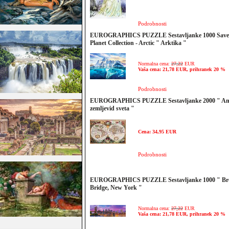
Podrobnosti
EUROGRAPHICS PUZZLE Sestavljanke 1000 Save
Planet Collection - Arctic " Arktika "
Normalna cena:
27,22
EUR
Vaša cena: 21,78 EUR, prihranek 20 %
Podrobnosti
EUROGRAPHICS PUZZLE Sestavljanke 2000 " Ant
zemljevid sveta "
Cena: 34,95 EUR
Podrobnosti
EUROGRAPHICS PUZZLE Sestavljanke 1000 " Br
Bridge, New York "
Normalna cena:
27,22
EUR
Vaša cena: 21,78 EUR, prihranek 20 %