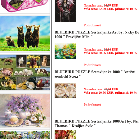
Normalna cena:
24,77
EUR
Vaša cena: 22,29 EUR, prihranek 10 %
Podrobnosti
BLUEBIRD PUZZLE Sestavljanke Art by: Nicky B
1000 " Pravljični Mlin "
Normalna cena:
22,84
EUR
Vaša cena: 20,56 EUR, prihranek 10 %
Podrobnosti
BLUEBIRD PUZZLE Sestavljanke 1000 " Antični
zemlevid Sveta "
Normalna cena:
22,84
EUR
Vaša cena: 20,56 EUR, prihranek 10 %
Podrobnosti
BLUEBIRD PUZZLE Sestavljanke 1000 Art by: Ne
Thomas " Kraljica Svile "