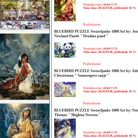
Normalna cena:
22,84
EUR
Vaša cena: 20,56 EUR, prihranek 10 %
Podrobnosti
BLUEBIRD PUZZLE Sestavljanke 1000 Art by: Jen
Newland Pande " Družina pand "
Normalna cena:
22,84
EUR
Vaša cena: 20,56 EUR, prihranek 10 %
Podrobnosti
BLUEBIRD PUZZLE Sestavljanke 1000 Art by: Adr
Chesterman " Samorogove sanje "
Normalna cena:
22,84
EUR
Vaša cena: 20,56 EUR, prihranek 10 %
Podrobnosti
BLUEBIRD PUZZLE Sestavljanke 1000 Art by: Ne
Thomas " Meglena Nevesta "
Normalna cena:
22,84
EUR
Vaša cena: 20,56 EUR, prihranek 10 %