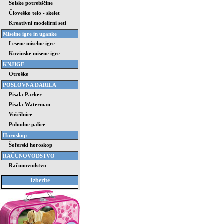
Šolske potrebščine
Človeško telo - skelet
Kreativni modelirni seti
Miselne igre in uganke
Lesene miselne igre
Kovinske misene igre
KNJIGE
Otroške
POSLOVNA DARILA
Pisala Parker
Pisala Waterman
Voščilnice
Pohodne palice
Horoskop
Šoferski horoskop
RAČUNOVODSTVO
Računovodstvo
Izberite