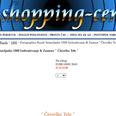
O PODJETJU
|
POGOJI POSLOVANJA
|
PROSTI ČAS
|
- INFO: 051 411 221
|
POSTOPEK NAR
Puzzle
>
1000
> Eurographics Puzzle Sestavljanke 1000 Izobraževanje & Znanost " Človeško Te
tavljanke 1000 Izobraževanje & Znanost " Človeško Telo "
Na zalogi
EURO 6000 3943
27,22 EUR
" Človeško Telo "