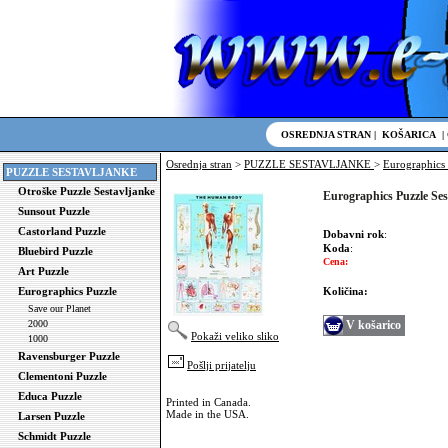
OSREDNJA STRAN
|
KOŠARICA
|
Osrednja stran
>
PUZZLE SESTAVLJANKE
>
Eurographics 
PUZZLE SESTAVLJANKE
Otroške Puzzle Sestavljanke
Eurographics Puzzle Ses
Sunsout Puzzle
Castorland Puzzle
Dobavni rok
:
Koda
:
Bluebird Puzzle
Cena:
Art Puzzle
Eurographics Puzzle
Količina:
Save our Planet
2000
V košarico
Pokaži veliko sliko
1000
Ravensburger Puzzle
Pošlji prijatelju
Clementoni Puzzle
Educa Puzzle
Printed in Canada.
Made in the USA.
Larsen Puzzle
Schmidt Puzzle