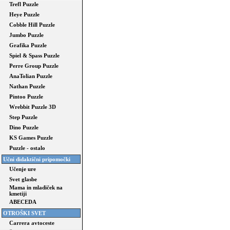
Trefl Puzzle
Heye Puzzle
Cobble Hill Puzzle
Jumbo Puzzle
Grafika Puzzle
Spiel & Spass Puzzle
Perre Group Puzzle
AnaTolian Puzzle
Nathan Puzzle
Pintoo Puzzle
Wrebbit Puzzle 3D
Step Puzzle
Dino Puzzle
KS Games Puzzle
Puzzle - ostalo
Učni didaktični pripomočki
Učenje ure
Svet glasbe
Mama in mladiček na
kmetiji
ABECEDA
OTROŠKI SVET
Carrera avtoceste