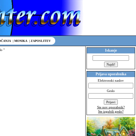
OČANJA
|
MONIKA
|
ZAPOSLITEV
lo "
Iskanje
Prijava uporabnika
Elektronski naslov
Geslo
Ste nov uporabnik?
Ste izgubili geslo?