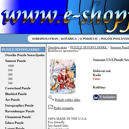
OSREDNJA STRAN
|
KOŠARICA
|
O PODJETJU
|
POGOJI POSLOVAN
Osrednja stran
>
PUZZLE SESTAVLJANKE
>
Sunsout Puzzl
PUZZLE SESTAVLJANKE
Božičkovo spremnstvo "
Otroške Puzzle Sestavljanke
Sunsout USA Puzzle Ses
Sunsout Puzzle
1000
550
Dobavni rok
:
500
Koda
:
300
Cena:
100
Količina:
Castorland Puzzle
Bluebird Puzzle
V košarico
Art Puzzle
Pokaži veliko sliko
Eurographics Puzzle
Pošlji prijatelju
Ravensburger Puzzle
Clementoni Puzzle
100% MADE IN THE U.S.A.
Eco-friendly
Educa Puzzle
Soy-based Inks
Larsen Puzzle