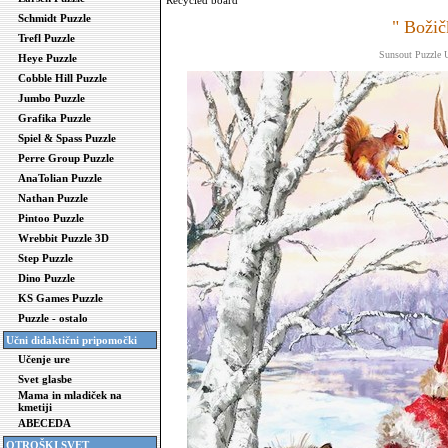
Recycled board
Schmidt Puzzle
" Božič
Trefl Puzzle
Sunsout Puzzle
Heye Puzzle
Cobble Hill Puzzle
Jumbo Puzzle
Grafika Puzzle
Spiel & Spass Puzzle
Perre Group Puzzle
AnaTolian Puzzle
Nathan Puzzle
Pintoo Puzzle
Wrebbit Puzzle 3D
Step Puzzle
Dino Puzzle
KS Games Puzzle
Puzzle - ostalo
Učni didaktični pripomočki
Učenje ure
Svet glasbe
Mama in mladiček na
kmetiji
ABECEDA
OTROŠKI SVET