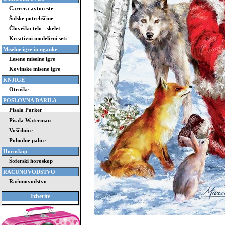
Carrera avtoceste
Šolske potrebščine
Človeško telo - skelet
Kreativni modelirni seti
Miselne igre in uganke
Lesene miselne igre
Kovinske misene igre
KNJIGE
Otroške
POSLOVNA DARILA
Pisala Parker
Pisala Waterman
Voščilnice
Pohodne palice
Horoskop
Šoferski horoskop
RAČUNOVODSTVO
Računovodstvo
Izberite