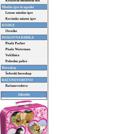
Kreativni modelirni seti
Miselne igre in uganke
Lesene miselne igre
Kovinske misene igre
KNJIGE
Otroške
POSLOVNA DARILA
Pisala Parker
Pisala Waterman
Voščilnice
Pohodne palice
Horoskop
Šoferski horoskop
RAČUNOVODSTVO
Računovodstvo
Izberite