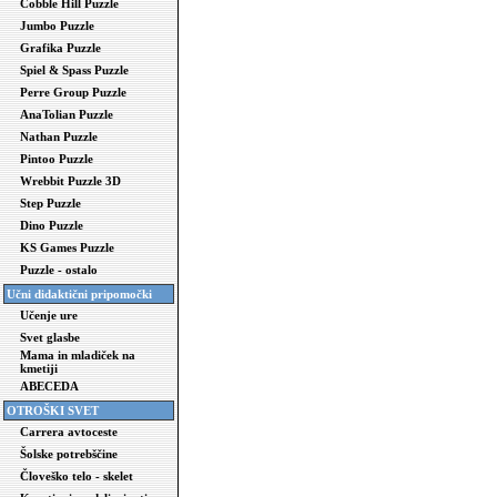
Cobble Hill Puzzle
Jumbo Puzzle
Grafika Puzzle
Spiel & Spass Puzzle
Perre Group Puzzle
AnaTolian Puzzle
Nathan Puzzle
Pintoo Puzzle
Wrebbit Puzzle 3D
Step Puzzle
Dino Puzzle
KS Games Puzzle
Puzzle - ostalo
Učni didaktični pripomočki
Učenje ure
Svet glasbe
Mama in mladiček na
kmetiji
ABECEDA
OTROŠKI SVET
Carrera avtoceste
Šolske potrebščine
Človeško telo - skelet