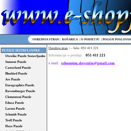
OSREDNJA STRAN
|
KOŠARICA
|
O PODJETJU
|
POGOJI POSLOVAN
Osrednja stran
> - Info: 051 411 221
PUZZLE SESTAVLJANKE
Informacije o prodaji :
051 411 221
Otroške Puzzle Sestavljanke
Sunsout Puzzle
e mail:
eshopping.slovenija@gmail.com
Castorland Puzzle
Bluebird Puzzle
Art Puzzle
Eurographics Puzzle
Ravensburger Puzzle
Clementoni Puzzle
Educa Puzzle
Larsen Puzzle
Schmidt Puzzle
Trefl Puzzle
Heye Puzzle